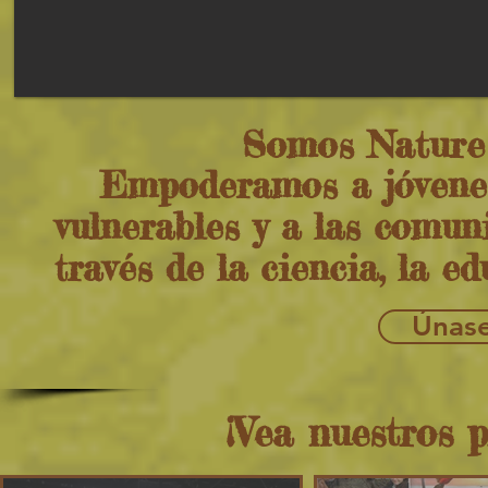
Somos Nature 
Empoderamos a jóvenes
vulnerables y a las comun
través de la ciencia, la e
Únase
¡Vea nuestros 