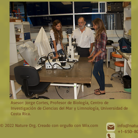
Asesor: Jorge Cortes, Profesor de Biología, Centro de
Investigación de Ciencias del Mar y Limnología, Universidad de
Costa Rica.
© 2022 Nature Org. Creado con orgullo con
Wix.com
info@natu
+1-650-80