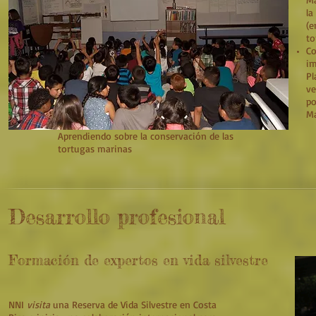
la
(e
to
Co
im
Pl
ve
po
Ma
Aprendiendo sobre la conservación de las
tortugas marinas
Desarrollo profesional
Formación de expertos en vida silvestre
NNI
visita
una Reserva de Vida Silvestre en Costa