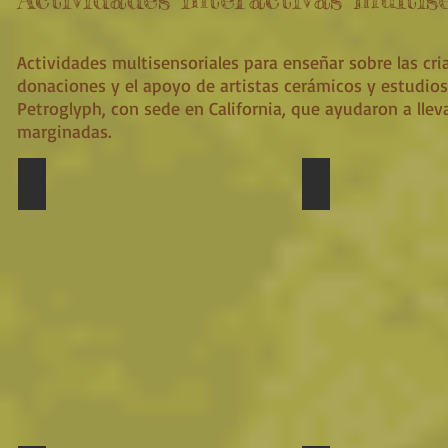
Actividades multisensoriales para enseñar sobre las cria
donaciones y el apoyo de artistas cerámicos y estudios
Petroglyph, con sede en California, que ayudaron a lleva
marginadas.
Día del Árbol, Escuela Tortuga with
Crafts with Obras 
Día
del
Árbol,
Escuela
Tortuga
with
RPT