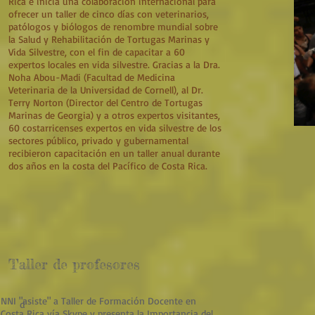
Rica e inicia una colaboración internacional para
ofrecer un taller de cinco días con veterinarios,
patólogos y biólogos de renombre mundial sobre
la Salud y Rehabilitación de Tortugas Marinas y
Vida Silvestre, con el fin de capacitar a 60
expertos locales en vida silvestre. Gracias a la Dra.
Noha Abou-Madi (Facultad de Medicina
Veterinaria de la Universidad de Cornell), al Dr.
Terry Norton (Director del Centro de Tortugas
Marinas de Georgia) y a otros expertos visitantes,
60 costarricenses expertos en vida silvestre de los
sectores público, privado y gubernamental
recibieron capacitación en un taller anual durante
dos años en la costa del Pacífico de Costa Rica.
Taller de profesores
NNI "asiste" a Taller de Formación Docente en
d
Costa Rica vía Skype y presenta la Importancia del