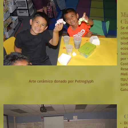
Ma
Ch
Se d
cons
silv
biod
ecos
Soci
por 
Cost
Rese
Meli
ttp:
Arte cerámico donado por Petroglyph
tort
Gato
C
Di
Ma